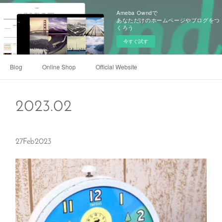
Ameba Owndで
あなただけのホームページやブログをつ
くろう
今すぐ試す
Blog
Online Shop
Official Website
2023
.
02
27
Feb
2023