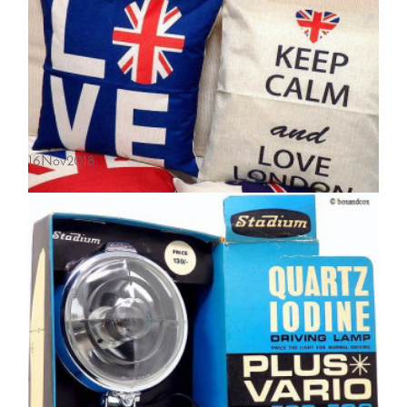
WIPAC/ワイパック マップランプ デッドストック
16
Nov
2018
希少なWIPAC MAP READING LAMP/ワイパック マップランプ デッドス
トック未使用です。当時BMCの認定アクセサリーメーカーでもある、
英国ワイパックのエルボーマップランプです。2ヵ所の関節により角…
ユニオンジャック クッションカバー & キーホルダー
秋のイベントで販売して好評だった「ユニオンジャック クッションカ