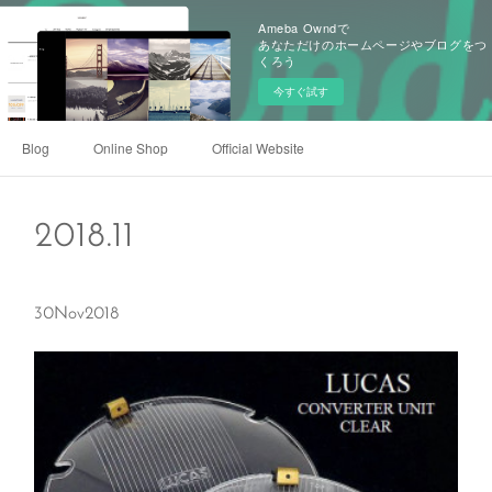
Ameba Owndで
あなただけのホームページやブログをつ
くろう
今すぐ試す
Blog
Online Shop
Official Website
2018
.
11
30
Nov
2018