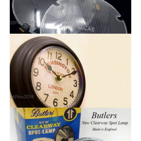
28
Nov
2018
LUCAS/ルーカス コンバーター ヘッドライトカバー NOS
26
Nov
2018
1年ぶりに、LUCAS CONVERTER UNIT CLEAR/ルーカス コンバータ
ー ヘッドライトカバー デッドストック未使用が入荷です。クリアのコ
ンバーターは入手困難ですが、尚且つデッドストック未使用の大変レ…