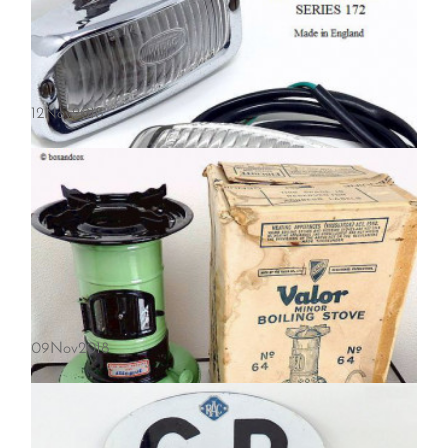
12
Nov
2018
英国 WIPAC／ワイパック リバース ランプ SERIES 172
09
Nov
2018
当時物のWIPAC／ワイパック リバース ランプの中でも、丸みを帯びた
ガラスレンズデザインの SERIES 172 が入荷しました。ひさし付のクラ
シカルなデザイン Brass Hood と、トランクやボディに直接取り付け…