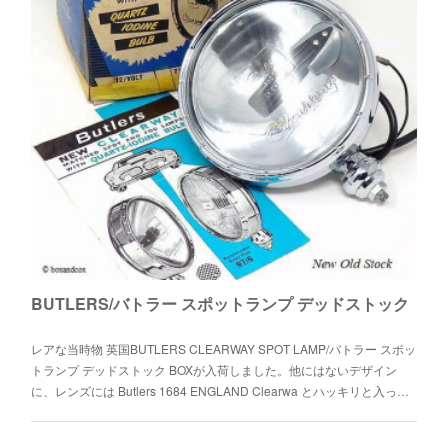
ケンジントン ステーション ラウンドクロック
当時のロンドン・ケンジントン駅に掛かっていそうなアンティークスタ
イルの壁掛け時計です。アンティーク加工されたブリキに
「KENSINGTON STATION」「LONDON 1879」のレトロな文字が古…
BUTLERS/バトラー スポットランプ デッドストック
レアな当時物 英国BUTLERS CLEARWAY SPOT LAMP/バトラー スポッ
トランプ デッドストック BOXが入荷しました。他にはないデザイン
に、レンズには Butlers 1684 ENGLAND Clearwa とハッキリと入っ…