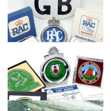
VALOR MINOR/バーラー 64G クッキング ストーブ 箱付 キャンプ
07
Nov
2018
キャンプでも人気の、英国 VALOR MINOR 64G BOILING STOVE/バー
ラー クッキング ストーブ 箱付 が入荷です。 アラジンやパーフェクシ
ョンと並んで英国を代表するビンテージストーブのVALOR/バーラー…
英国RAC グリルバッジ＆GBプレート
06
Nov
2018
英国王室御用達の自動車クラブでロードサービス組織RAC(Royal
Automobile Club)の会員用カー・グリルバッジとGBプレートが入荷し
ました。1950年代頃に会員に配布されていた、無垢の真鍮鋳造クロ…