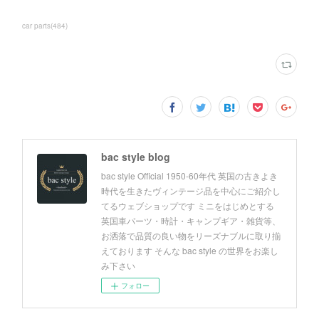
car parts
(
484
)
bac style blog
bac style Official 1950-60年代 英国の古きよき
時代を生きたヴィンテージ品を中心にご紹介し
てるウェブショップです ミニをはじめとする
英国車パーツ・時計・キャンプギア・雑貨等、
お洒落で品質の良い物をリーズナブルに取り揃
えております そんな bac style の世界をお楽し
み下さい
フォロー