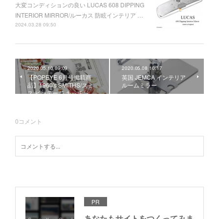
大変コンディションの良い LUCAS 608 DIPPING
INTERIOR MIRROR/ルーカス 防眩インテリア …
2024.03.28 09:50
2020.05.10 09:09
2020.05.08 10:17
【POPEYE 6月号掲載商
英国 JEMCA インテリア
品】1960's SMITHS/スミ
ルームミラー
ス ビンテージ キッチン …
0
コメント
PR
あなたもサイトをつくってみま