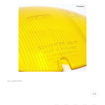
car parts
(
484
)