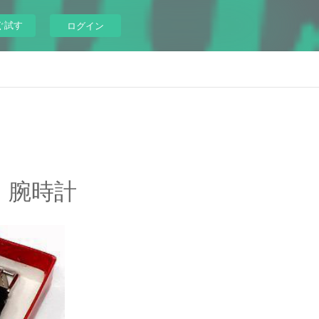
ぐ試す
ログイン
ア 腕時計