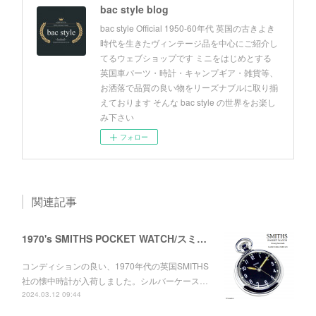
bac style blog
bac style Official 1950-60年代 英国の古きよき
時代を生きたヴィンテージ品を中心にご紹介し
てるウェブショップです ミニをはじめとする
英国車パーツ・時計・キャンプギア・雑貨等、
お洒落で品質の良い物をリーズナブルに取り揃
えております そんな bac style の世界をお楽し
み下さい
フォロー
関連記事
1970's SMITHS POCKET WATCH/スミス 懐中時計
コンディションの良い、1970年代の英国SMITHS
社の懐中時計が入荷しました。シルバーケース…
2024.03.12 09:44