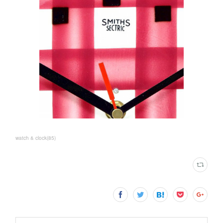
watch & clock
(
85
)