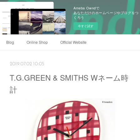
Ameba Owndで
あなただけのホームページやブログをつ
くろう
今すぐ試す
Blog
Online Shop
Official Website
2019.07.02 10:05
T.G.GREEN & SMITHS Wネーム時
計