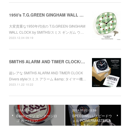
1950's T.G.GREEN GINGHAM WALL CLOCK by SMITHS/スミス ギンガム 壁掛け時計 初期フルオリジナル
大変貴重な1950年代頃の T.G.GREEN GINGHAM
WALL CLOCK by SMITHS/スミス ギンガム ウ…
2023.12.04 09:19
SMITHS ALARM AND TIMER CLOCK/アラーム & タイマー機能付時計 ダイバーズスタイル デッドストック
超レアな SMITHS ALARM AND TIMER CLOCK
Divers style/スミス アラーム &amp; タイマー機…
2023.11.22 10:22
2019.07.03 09:59
2019.07.02 03:59
Esso/エッソ ビンテージロ
SPEEDWELL/スピードウ
ゴ カーバッジ
ェル POWERMASTER &
ファンネル