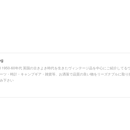
og
 Official 1950-60年代 英国の古きよき時代を生きたヴィンテージ品を中心にご紹介
ーツ・時計・キャンプギア・雑貨等、お洒落で品質の良い物をリーズナブルに取り揃えており
み下さい