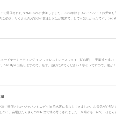
ウェイで開催された NYMF2024に参加しました。2024年始まりのイベント！お天気
ご挨拶、たくさんのお客様や友達とお話が出来て、とても楽しかったです。bac sty
「ニューイヤーミーティング イン フォレストレースウェイ（NYMF）」千葉袖ヶ浦の
。bac style 出店しますので、是非、遊びに来てください！寒そうですので、暖か
名湖
園キャンプ場で開催された ジャパンミニデイ in 浜名湖に参加してきました。お天気が心配
の下、会場はたくさんのMINI達で埋め尽くされました！来場者も一杯で、ほとんど b