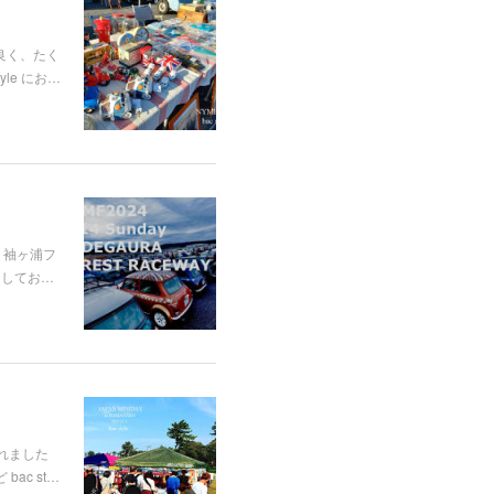
も良く、たく
le にお…
 袖ヶ浦フ
くしてお…
されました
ac st…