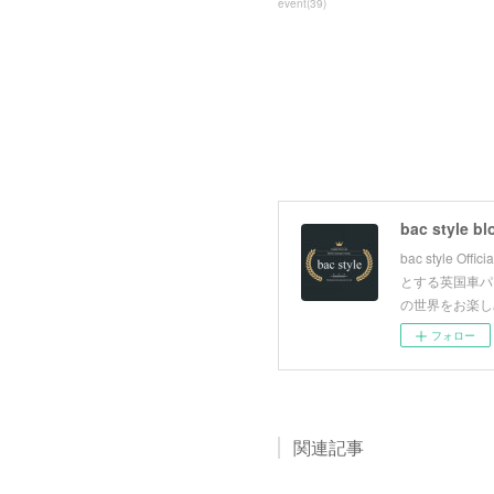
event
(
39
)
bac style bl
bac style
とする英国車パ
の世界をお楽し
フォロー
関連記事