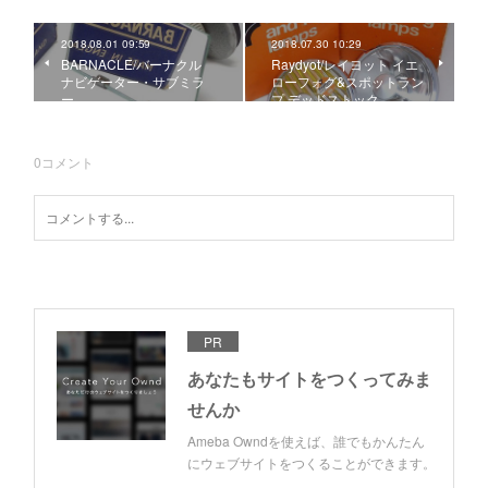
2018.08.01 09:59
2018.07.30 10:29
BARNACLE/バーナクル
Raydyot/レイヨット イエ
ナビゲーター・サブミラ
ローフォグ&スポットラン
ー
プ デッドストック
0
コメント
PR
あなたもサイトをつくってみま
せんか
Ameba Owndを使えば、誰でもかんたん
にウェブサイトをつくることができます。