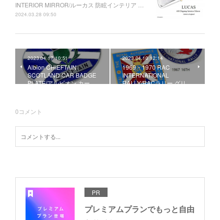
INTERIOR MIRROR/ルーカス 防眩インテリア …
2024.03.28 09:50
2023.04.17 10:51
2023.04.10 12:14
Albion CHIEFTAIN
1969・1970 RAC
SCOTLAND CAR BADGE
INTERNATIONAL
PLATE/アルビオン カー …
RALLY/RACラリー グリ…
0
コメント
PR
プレミアムプランでもっと自由