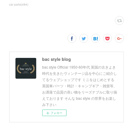
car parts
(
484
)
bac style blog
bac style Official 1950-60年代 英国の古きよき
時代を生きたヴィンテージ品を中心にご紹介し
てるウェブショップです ミニをはじめとする
英国車パーツ・時計・キャンプギア・雑貨等、
お洒落で品質の良い物をリーズナブルに取り揃
えております そんな bac style の世界をお楽し
み下さい
フォロー