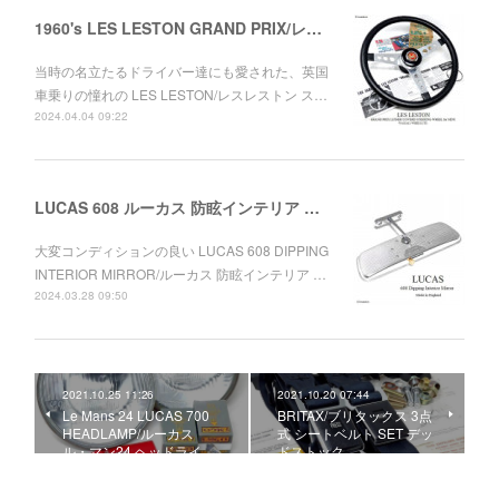
1960's LES LESTON GRAND PRIX/レスレストン グランプリ レザーステアリング ミニ用セット デッドストック
当時の名立たるドライバー達にも愛された、英国
車乗りの憧れの LES LESTON/レスレストン ス…
2024.04.04 09:22
LUCAS 608 ルーカス 防眩インテリア ルームミラー ワークス MINI
大変コンディションの良い LUCAS 608 DIPPING
INTERIOR MIRROR/ルーカス 防眩インテリア …
2024.03.28 09:50
2021.10.25 11:26
2021.10.20 07:44
Le Mans 24 LUCAS 700
BRITAX/ブリタックス 3点
HEADLAMP/ルーカス
式 シートベルト SET デッ
ル・マン24 ヘッドライ…
ドストック