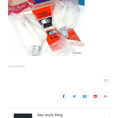
car parts
(
484
)
bac style blog