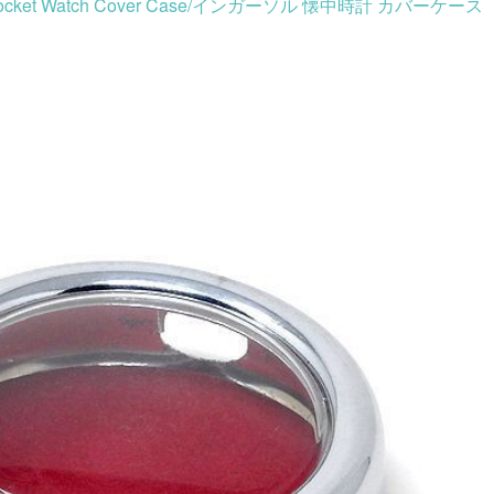
L Pocket Watch Cover Case/インガーソル 懐中時計 カバーケース