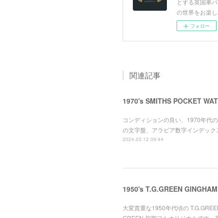
とする英国車パ
の世界をお楽し
フォロー
関連記事
1970's SMITHS POCKET 
コンディションの良い、1970年代
の文字盤、アラビア数字インデック
2024.03.12 09:44
1950's T.G.GREEN GIN
大変貴重な1950年代頃の T.G.GREE
GREEN 初期フルオリジナルです。