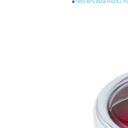
■
1950-60's INGERSOL