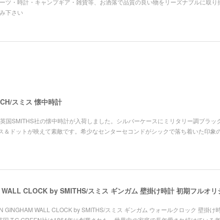
ーツ・時計・キャンプギア・雑貨等、お洒落で品質の良い物をリーズナブルに取り揃えており
み下さい
WATCH/スミス 懐中時計
の英国SMITHS社の懐中時計が入荷しました。シルバーケースにミリタリー調ブラッ
ス＆ドットが映えて素敵です。希少なセンターセコンドがシックで落ち着いた印象
GHAM WALL CLOCK by SMITHS/スミス ギンガム 壁掛け時計 初期フルオ
N GINGHAM WALL CLOCK by SMITHS/スミス ギンガム ウォールクロック 壁掛け
英国 T.G.GREEN社は1864年に創業された、世界中の家庭で長年愛され続けている