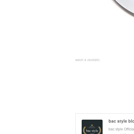
watch & clock
(
85
)
bac style bl
bac style