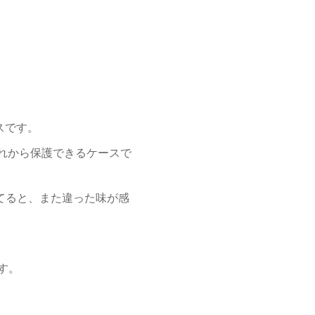
ースです。
や汚れから保護できるケースで
れてると、また違った味が感
す。