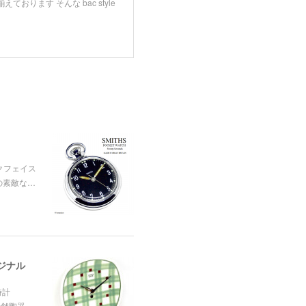
ます そんな bac style
クフェイス
の素敵な…
リジナル
時計
老舗陶器…