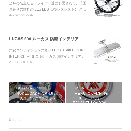
当時の名立たるドライバー達にも愛された、英国
車乗りの憧れの LES LESTON/レスレストン ス…
2024.04.04 09:22
LUCAS 608 ルーカス 防眩インテリア ルームミラー ワークス MINI
大変コンディションの良い LUCAS 608 DIPPING
INTERIOR MIRROR/ルーカス 防眩インテリア …
2024.03.28 09:50
2021.05.26 09:43
2021.05.21 10:04
NOS LUCAS FT/LR 6/9 ル
THE AUTO CAMPING
ーカス フォグ＆スポット
CLUB カーバッジ
ランプ セット デッドス…
RENAMEL LONDON
0
コメント