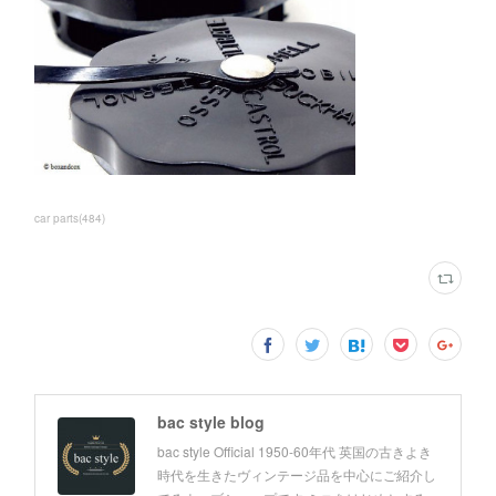
car parts
(
484
)
bac style blog
bac style Official 1950-60年代 英国の古きよき
時代を生きたヴィンテージ品を中心にご紹介し