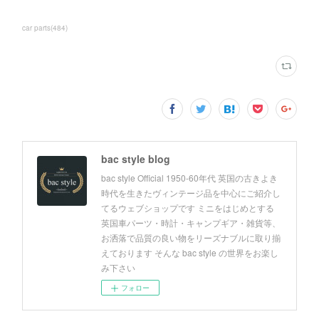
car parts
(
484
)
bac style blog
bac style Official 1950-60年代 英国の古きよき
時代を生きたヴィンテージ品を中心にご紹介し
てるウェブショップです ミニをはじめとする
英国車パーツ・時計・キャンプギア・雑貨等、
お洒落で品質の良い物をリーズナブルに取り揃
えております そんな bac style の世界をお楽し
み下さい
フォロー