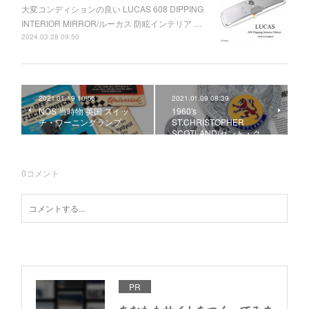
大変コンディションの良い LUCAS 608 DIPPING
INTERIOR MIRROR/ルーカス 防眩インテリア …
2024.03.28 09:50
2021.01.19 10:56
2021.01.09 08:39
NOS 当時物 英国 スイッ
1960's
チ・ワーニングランプ
ST.CHRISTOPHER
SCOTLAND/セント・ク…
0
コメント
PR